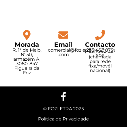
Morada
Email
Contacto
R. 1º de Maio,
comercial@fozletra
233 407 870
(+351) 962 627
Nº50,
.com
609
(chamada
armazém A,
para rede
3080-847
fixa/movél
Figueira da
nacional)
Foz
© FOZLETRA 2025
Política de Privacidade