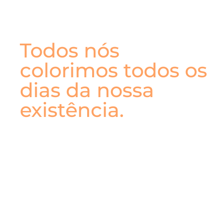
do nosso
quotidiano.
Todos nós
colorimos todos os
dias da nossa
existência.
Na Fozletra, transformamos esses
pequenos coloridos individuais em
autênticas obras de arte.